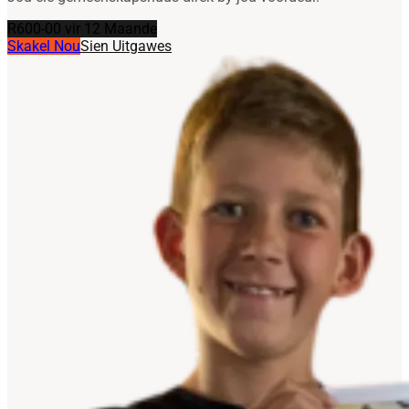
R600-00 vir 12 Maande
Skakel Nou
Sien Uitgawes