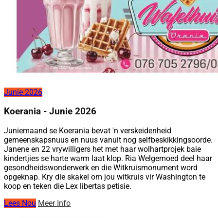
Junie 2026
Koerania - Junie 2026
Juniemaand se Koerania bevat 'n verskeidenheid
gemeenskapsnuus en nuus vanuit nog selfbeskikkingsoorde.
Janene en 22 vrywilligers het met haar wolhartprojek baie
kindertjies se harte warm laat klop. Ria Welgemoed deel haar
gesondheidswonderwerk en die Witkruismonument word
opgeknap. Kry die skakel om jou witkruis vir Washington te
koop en teken die Lex libertas petisie.
Lees Nou
Meer Info