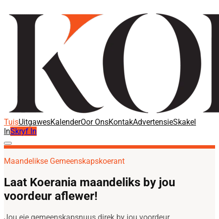
Tuis
Uitgawes
Kalender
Oor Ons
Kontak
Advertensie
Skakel
In
Skryf In
Maandelikse Gemeenskapskoerant
Laat Koerania maandeliks by jou
voordeur aflewer!
Jou eie gemeenskapsnuus direk by jou voordeur.