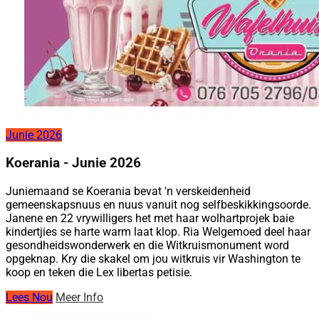
Junie 2026
Koerania - Junie 2026
Juniemaand se Koerania bevat 'n verskeidenheid
gemeenskapsnuus en nuus vanuit nog selfbeskikkingsoorde.
Janene en 22 vrywilligers het met haar wolhartprojek baie
kindertjies se harte warm laat klop. Ria Welgemoed deel haar
gesondheidswonderwerk en die Witkruismonument word
opgeknap. Kry die skakel om jou witkruis vir Washington te
koop en teken die Lex libertas petisie.
Lees Nou
Meer Info