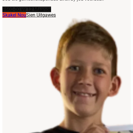
R600-00 vir 12 Maande
Skakel Nou
Sien Uitgawes