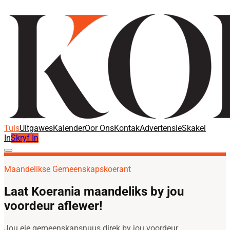
Tuis
Uitgawes
Kalender
Oor Ons
Kontak
Advertensie
Skakel
In
Skryf In
Maandelikse Gemeenskapskoerant
Laat Koerania maandeliks by jou
voordeur aflewer!
Jou eie gemeenskapsnuus direk by jou voordeur.