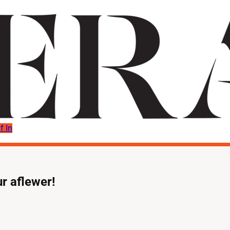
f In
r aflewer!