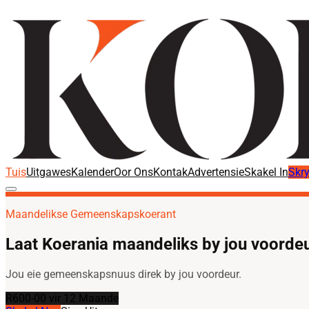
Tuis
Uitgawes
Kalender
Oor Ons
Kontak
Advertensie
Skakel In
Skry
Maandelikse Gemeenskapskoerant
Laat Koerania maandeliks by jou voordeu
Jou eie gemeenskapsnuus direk by jou voordeur.
R600-00 vir 12 Maande