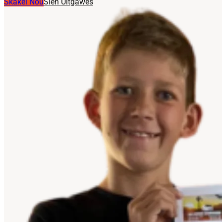
Skakel Nou
Sien Uitgawes